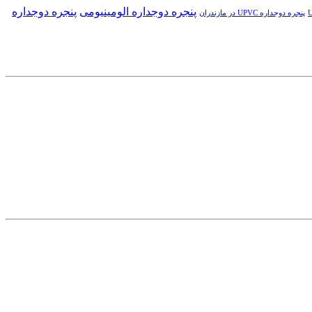
پنجره دوجداره الومینیومی
پنجره دوجداره
پنجره دوجداره UPVC در مازندران