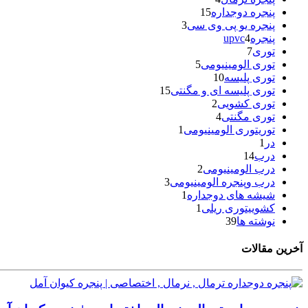
پنجره دوجداره
15
پنجره یو پی وی سی
3
پنجرهupvc
4
توری
7
توری الومینیومی
5
توری پلیسه
10
توری پلیسه ای و مگنتی
15
توری کشویی
2
توری مگنتی
4
توریتوری الومینیومی
1
در
1
درب
14
درب الومینیومی
2
درب وپنجره الومینیومی
3
شیشه های دوجداره
1
کشوییتوری ریلی
1
نوشته ها
39
آخرین مقالات