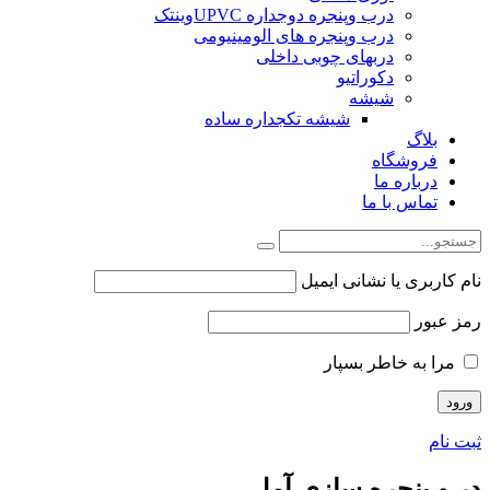
درب وپنجره دوجداره UPVCوینتک
درب وپنجره های الومینیومی
دربهای چوبی داخلی
دکوراتیو
شیشه
شیشه تکجداره ساده
بلاگ
فروشگاه
درباره ما
تماس با ما
نام کاربری یا نشانی ایمیل
رمز عبور
مرا به خاطر بسپار
ثبت نام
در و پنجره سازی آمل