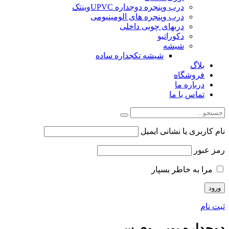
درب وپنجره دوجداره UPVCوینتک
درب وپنجره های الومینیومی
دربهای چوبی داخلی
دکوراتیو
شیشه
شیشه تکجداره ساده
بلاگ
فروشگاه
درباره ما
تماس با ما
نام کاربری یا نشانی ایمیل
رمز عبور
مرا به خاطر بسپار
ثبت نام
دوجداره یوپی وی سی