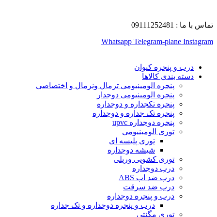
تماس با ما : 09111252481
Whatsapp
Telegram-plane
Instagram
درب و پنجره کیوان
دسته بندی کالاها
پنجره الومینیومی ترمال ونرمال و اختصاصی
پنجره الومینیومی دوجدار
پنجره تکجداره و دوجداره
پنجره تک جداره و دوجداره
پنجره دوجداره upvc
توری الومینیومی
توری پلیسه ای
شیشه دوجداره
توری کشویی وریلی
درب دوجداره
درب ضد اب ABS
درب ضد سرقت
درب و پنجره دوجداره
درب و پنجره دوجداره و تک جداره
توری مگنتی