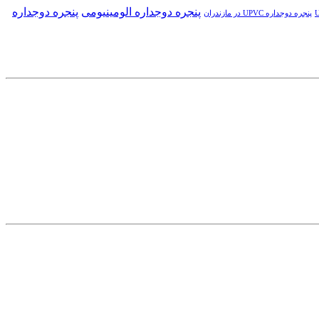
پنجره دوجداره الومینیومی
پنجره دوجداره
پنجره دوجداره UPVC در مازندران