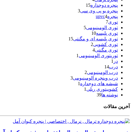
پنجره دوجداره
15
پنجره یو پی وی سی
3
پنجرهupvc
4
توری
7
توری الومینیومی
5
توری پلیسه
10
توری پلیسه ای و مگنتی
15
توری کشویی
2
توری مگنتی
4
توریتوری الومینیومی
1
در
1
درب
14
درب الومینیومی
2
درب وپنجره الومینیومی
3
شیشه های دوجداره
1
کشوییتوری ریلی
1
نوشته ها
39
آخرین مقالات