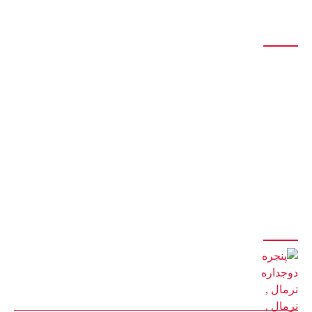
درباره ما
تولید انواع درب و پنجره آلومینیومی تک جداره و دوجداره اس تی ، اختصاصی،
نرمال، ترمال
سازنده انواع درب و پنجره دوجداره upvc با جدیدترین و پیشرفته ترین دستگاه
های مونتاژی ترکیه
با 20 سال سابقه درخشان در تولید درب و پنجره
با مدیریت آقای کیوان حیدری
آخرین مقالات
پنجره دوجداره ترمال , نرمال , اختصاصی | پنجره کیوان آمل
22 بهمن 1401