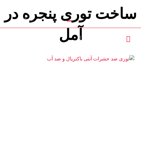
ساخت توری پنجره در
تماس با ما : 09111252481
آمل