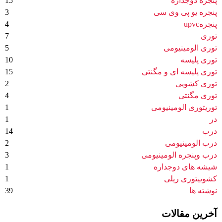
پنجره دوجداره
15
پنجره یو پی وی سی
3
پنجرهupvc
4
توری
7
توری الومینیومی
5
توری پلیسه
10
توری پلیسه ای و مگنتی
15
توری کشویی
2
توری مگنتی
4
توریتوری الومینیومی
1
در
1
درب
14
درب الومینیومی
2
درب وپنجره الومینیومی
3
شیشه های دوجداره
1
کشوییتوری ریلی
1
نوشته ها
39
آخرین مقالات