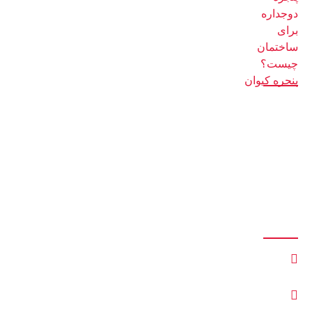
14 اسفند 1401
دسترسی سریع
صفحه اصلی
بلاگ
فروشگاه
درباره ما
تماس با ما
ارتباط با ما
کمربندی، میدان هزارسنگر، به‌سمت محمودآباد، 500 متر بعد شهرک
بنکداران، کنار سنگ احمدی، داخل کوچه، انتها سمت راست
keyvanheydarii@gmail.com