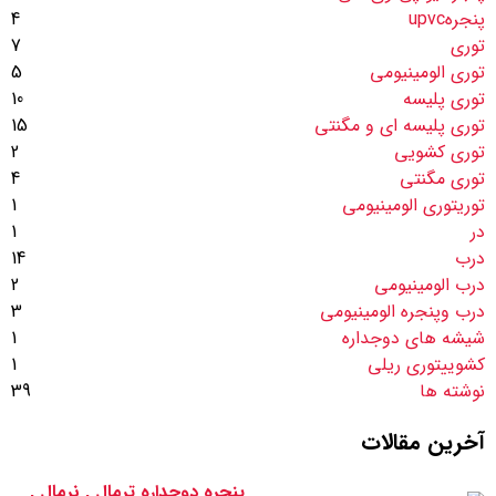
پنجرهupvc
4
توری
7
توری الومینیومی
5
توری پلیسه
10
توری پلیسه ای و مگنتی
15
توری کشویی
2
توری مگنتی
4
توریتوری الومینیومی
1
در
1
درب
14
درب الومینیومی
2
درب وپنجره الومینیومی
3
شیشه های دوجداره
1
کشوییتوری ریلی
1
نوشته ها
39
آخرین مقالات
پنجره دوجداره ترمال , نرمال ,