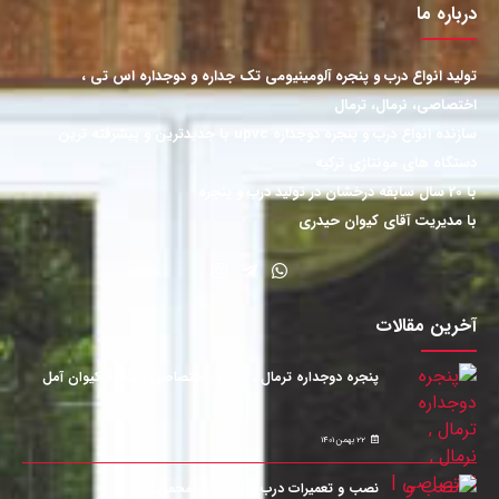
درباره ما
تولید انواع درب و پنجره آلومینیومی تک جداره و دوجداره اس تی ،
اختصاصی، نرمال، ترمال
سازنده انواع درب و پنجره دوجداره upvc با جدیدترین و پیشرفته ترین
دستگاه های مونتاژی ترکیه
با 20 سال سابقه درخشان در تولید درب و پنجره
با مدیریت آقای کیوان حیدری
آخرین مقالات
پنجره دوجداره ترمال , نرمال , اختصاصی | پنجره کیوان آمل
22 بهمن 1401
نصب و تعمیرات درب و پنجره در محمودآباد