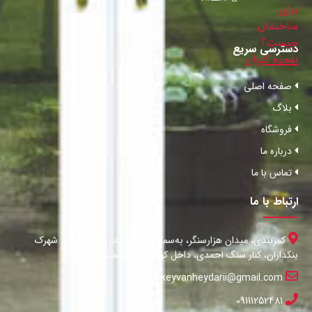
دسترسی سریع
صفحه اصلی
بلاگ
فروشگاه
درباره ما
تماس با ما
ارتباط با ما
کمربندی، میدان هزارسنگر، به‌سمت محمودآباد، 500 متر بعد شهرک
بنکداران، کنار سنگ احمدی، داخل کوچه، انتها سمت راست
keyvanheydarii@gmail.com
09111252481