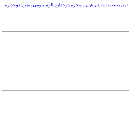
پنجره دوجداره الومینیومی
پنجره دوجداره
پنجره دوجداره UPVC در مازندران