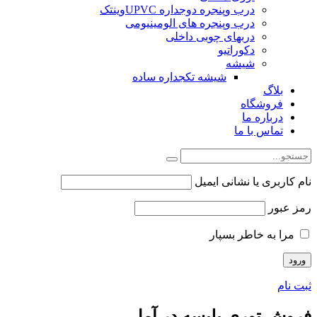
درب وپنجره دوجداره UPVCوینتک
درب وپنجره های الومینیومی
دربهای چوبی داخلی
دکوراتیو
شیشه
شیشه تکجداره ساده
بلاگ
فروشگاه
درباره ما
تماس با ما
نام کاربری یا نشانی ایمیل
رمز عبور
مرا به خاطر بسپار
ثبت نام
فروش توری پلیسه در آمل