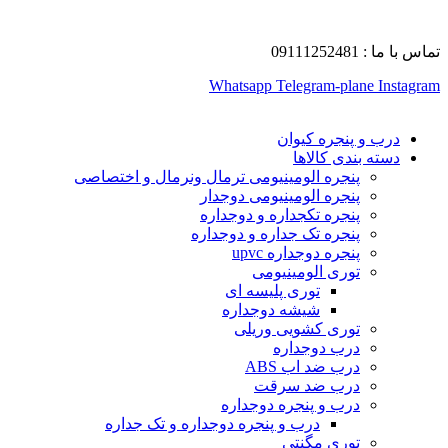
تماس با ما : 09111252481
Whatsapp
Telegram-plane
Instagram
درب و پنجره کیوان
دسته بندی کالاها
پنجره الومینیومی ترمال ونرمال و اختصاصی
پنجره الومینیومی دوجدار
پنجره تکجداره و دوجداره
پنجره تک جداره و دوجداره
پنجره دوجداره upvc
توری الومینیومی
توری پلیسه ای
شیشه دوجداره
توری کشویی وریلی
درب دوجداره
درب ضد اب ABS
درب ضد سرقت
درب و پنجره دوجداره
درب و پنجره دوجداره و تک جداره
توری مگنتی