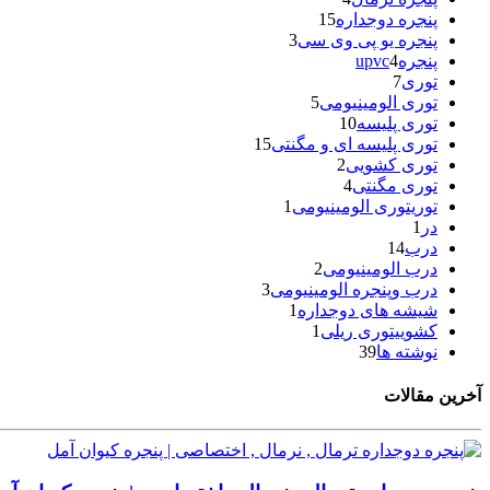
پنجره دوجداره
15
پنجره یو پی وی سی
3
پنجرهupvc
4
توری
7
توری الومینیومی
5
توری پلیسه
10
توری پلیسه ای و مگنتی
15
توری کشویی
2
توری مگنتی
4
توریتوری الومینیومی
1
در
1
درب
14
درب الومینیومی
2
درب وپنجره الومینیومی
3
شیشه های دوجداره
1
کشوییتوری ریلی
1
نوشته ها
39
آخرین مقالات