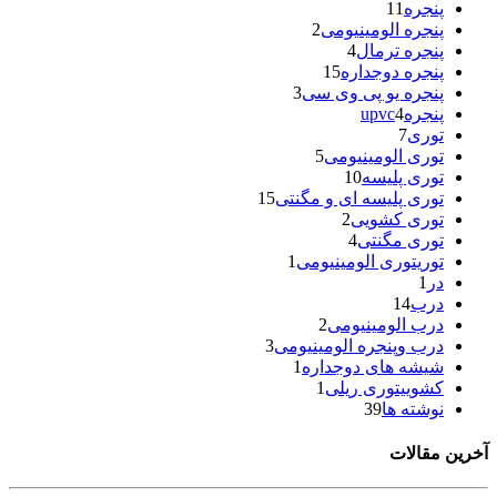
پنجره
11
پنجره الومینیومی
2
پنجره ترمال
4
پنجره دوجداره
15
پنجره یو پی وی سی
3
پنجرهupvc
4
توری
7
توری الومینیومی
5
توری پلیسه
10
توری پلیسه ای و مگنتی
15
توری کشویی
2
توری مگنتی
4
توریتوری الومینیومی
1
در
1
درب
14
درب الومینیومی
2
درب وپنجره الومینیومی
3
شیشه های دوجداره
1
کشوییتوری ریلی
1
نوشته ها
39
آخرین مقالات