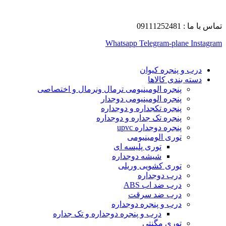
تماس با ما : 09111252481
Whatsapp
Telegram-plane
Instagram
درب و پنجره کیوان
دسته بندی کالاها
پنجره الومینیومی ترمال ونرمال و اختصاصی
پنجره الومینیومی دوجدار
پنجره تکجداره و دوجداره
پنجره تک جداره و دوجداره
پنجره دوجداره upvc
توری الومینیومی
توری پلیسه ای
شیشه دوجداره
توری کشویی وریلی
درب دوجداره
درب ضد اب ABS
درب ضد سرقت
درب و پنجره دوجداره
درب و پنجره دوجداره و تک جداره
توری مگنتی