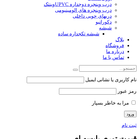
درب وپنجره دوجداره UPVCوینتک
درب وپنجره های الومینیومی
دربهای چوبی داخلی
دکوراتیو
شیشه
شیشه تکجداره ساده
بلاگ
فروشگاه
درباره ما
تماس با ما
نام کاربری یا نشانی ایمیل
رمز عبور
مرا به خاطر بسپار
ثبت نام
قیمت توری پلیسه ای