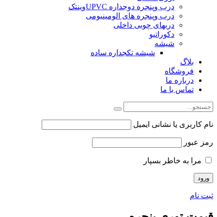
درب وپنجره دوجداره UPVCوینتک
درب وپنجره های الومینیومی
دربهای چوبی داخلی
دکوراتیو
شیشه
شیشه تکجداره ساده
بلاگ
فروشگاه
درباره ما
تماس با ما
نام کاربری یا نشانی ایمیل
رمز عبور
مرا به خاطر بسپار
ثبت نام
قیمت توری پنجره