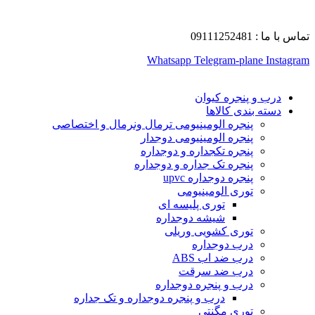
تماس با ما : 09111252481
Whatsapp
Telegram-plane
Instagram
درب و پنجره کیوان
دسته بندی کالاها
پنجره الومینیومی ترمال ونرمال و اختصاصی
پنجره الومینیومی دوجدار
پنجره تکجداره و دوجداره
پنجره تک جداره و دوجداره
پنجره دوجداره upvc
توری الومینیومی
توری پلیسه ای
شیشه دوجداره
توری کشویی وریلی
درب دوجداره
درب ضد اب ABS
درب ضد سرقت
درب و پنجره دوجداره
درب و پنجره دوجداره و تک جداره
توری مگنتی