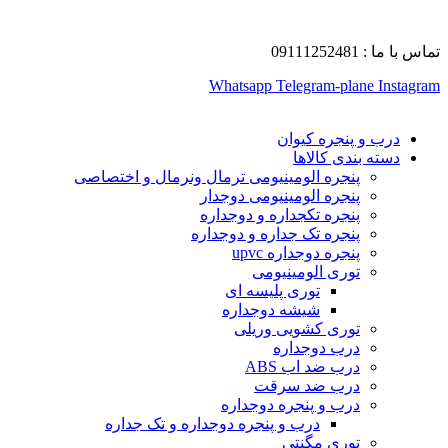
تماس با ما : 09111252481
Whatsapp
Telegram-plane
Instagram
درب و پنجره کیوان
دسته بندی کالاها
پنجره الومینیومی ترمال ونرمال و اختصاصی
پنجره الومینیومی دوجدار
پنجره تکجداره و دوجداره
پنجره تک جداره و دوجداره
پنجره دوجداره upvc
توری الومینیومی
توری پلیسه ای
شیشه دوجداره
توری کشویی وریلی
درب دوجداره
درب ضد اب ABS
درب ضد سرقت
درب و پنجره دوجداره
درب و پنجره دوجداره و تک جداره
توری مگنتی