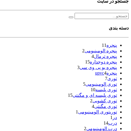
جستجو در سایت
دسته بندی
پنجره
11
پنجره الومینیومی
2
پنجره ترمال
4
پنجره دوجداره
15
پنجره یو پی وی سی
3
پنجرهupvc
4
توری
7
توری الومینیومی
5
توری پلیسه
10
توری پلیسه ای و مگنتی
15
توری کشویی
2
توری مگنتی
4
توریتوری الومینیومی
1
در
1
درب
14
درب الومینیومی
2