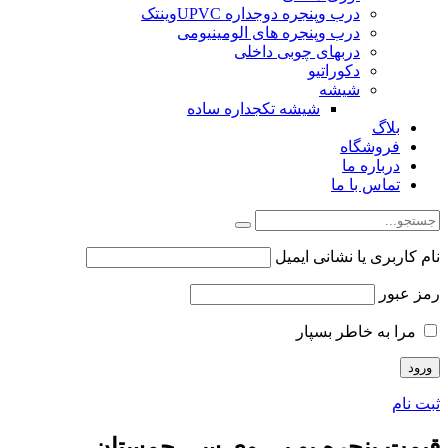
درب وپنجره دوجداره UPVCوینتک
درب وپنجره های الومینیومی
دربهای چوبی داخلی
دکوراتیو
شیشه
شیشه تکجداره ساده
بلاگ
فروشگاه
درباره ما
تماس با ما
نام کاربری یا نشانی ایمیل
رمز عبور
مرا به خاطر بسپار
ثبت نام
قیمت پنجره یو پی وی سی چمستان