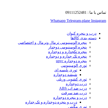
تماس با ما : 09111252481
Whatsapp
Telegram-plane
Instagram
درب و پنجره کیوان
دسته بندی کالاها
پنجره الومینیومی ترمال ونرمال و اختصاصی
پنجره الومینیومی دوجدار
پنجره تکجداره و دوجداره
پنجره تک جداره و دوجداره
پنجره دوجداره upvc
توری الومینیومی
توری پلیسه ای
شیشه دوجداره
توری کشویی وریلی
درب دوجداره
درب ضد اب ABS
درب ضد سرقت
درب و پنجره دوجداره
درب و پنجره دوجداره و تک جداره
توری مگنتی