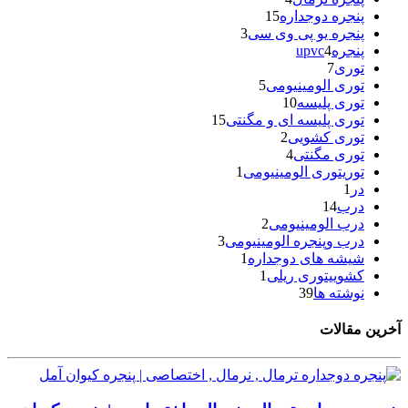
پنجره دوجداره
15
پنجره یو پی وی سی
3
پنجرهupvc
4
توری
7
توری الومینیومی
5
توری پلیسه
10
توری پلیسه ای و مگنتی
15
توری کشویی
2
توری مگنتی
4
توریتوری الومینیومی
1
در
1
درب
14
درب الومینیومی
2
درب وپنجره الومینیومی
3
شیشه های دوجداره
1
کشوییتوری ریلی
1
نوشته ها
39
آخرین مقالات