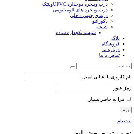
درب وپنجره دوجداره UPVCوینتک
درب وپنجره های الومینیومی
دربهای چوبی داخلی
دکوراتیو
شیشه
شیشه تکجداره ساده
بلاگ
فروشگاه
درباره ما
تماس با ما
نام کاربری یا نشانی ایمیل
رمز عبور
مرا به خاطر بسپار
ثبت نام
نصب توری حشرات