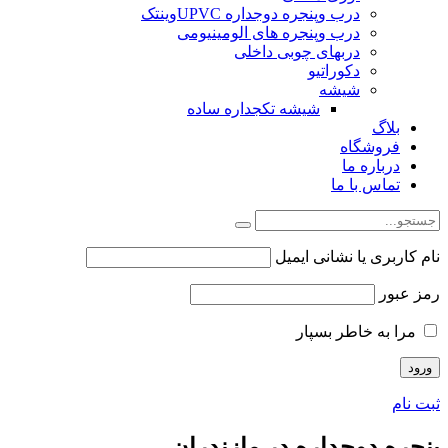
درب وپنجره دوجداره UPVCوینتک
درب وپنجره های الومینیومی
دربهای چوبی داخلی
دکوراتیو
شیشه
شیشه تکجداره ساده
بلاگ
فروشگاه
درباره ما
تماس با ما
نام کاربری یا نشانی ایمیل
رمز عبور
مرا به خاطر بسپار
ثبت نام
پنجره دوجداره در مازندران