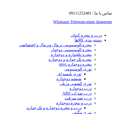
تماس با ما : 09111252481
Whatsapp
Telegram-plane
Instagram
درب و پنجره کیوان
دسته بندی کالاها
پنجره الومینیومی ترمال ونرمال و اختصاصی
پنجره الومینیومی دوجدار
پنجره تکجداره و دوجداره
پنجره تک جداره و دوجداره
پنجره دوجداره upvc
توری الومینیومی
توری پلیسه ای
شیشه دوجداره
توری کشویی وریلی
درب دوجداره
درب ضد اب ABS
درب ضد سرقت
درب و پنجره دوجداره
درب و پنجره دوجداره و تک جداره
توری مگنتی