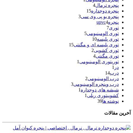
پنجره ترمال
4
پنجره دوجداره
15
پنجره یو پی وی سی
3
پنجرهupvc
4
توری
7
توری الومینیومی
5
توری پلیسه
10
توری پلیسه ای و مگنتی
15
توری کشویی
2
توری مگنتی
4
توریتوری الومینیومی
1
در
1
درب
14
درب الومینیومی
2
درب وپنجره الومینیومی
3
شیشه های دوجداره
1
کشوییتوری ریلی
1
نوشته ها
39
آخرین مقالات