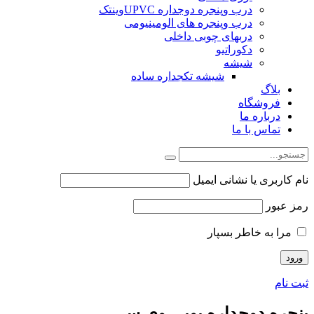
درب وپنجره دوجداره UPVCوینتک
درب وپنجره های الومینیومی
دربهای چوبی داخلی
دکوراتیو
شیشه
شیشه تکجداره ساده
بلاگ
فروشگاه
درباره ما
تماس با ما
نام کاربری یا نشانی ایمیل
رمز عبور
مرا به خاطر بسپار
ثبت نام
پنجره دوجداره یوپی وی سی