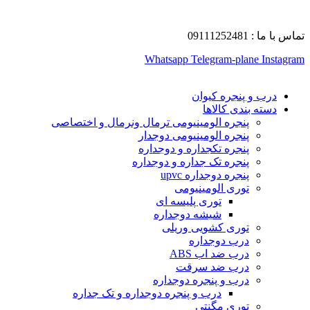
تماس با ما : 09111252481
Whatsapp
Telegram-plane
Instagram
درب و پنجره کیوان
دسته بندی کالاها
پنجره الومینیومی ترمال ونرمال و اختصاصی
پنجره الومینیومی دوجدار
پنجره تکجداره و دوجداره
پنجره تک جداره و دوجداره
پنجره دوجداره upvc
توری الومینیومی
توری پلیسه ای
شیشه دوجداره
توری کشویی وریلی
درب دوجداره
درب ضد اب ABS
درب ضد سرقت
درب و پنجره دوجداره
درب و پنجره دوجداره و تک جداره
توری مگنتی