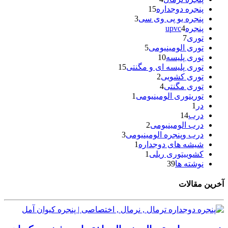
پنجره دوجداره
15
پنجره یو پی وی سی
3
پنجرهupvc
4
توری
7
توری الومینیومی
5
توری پلیسه
10
توری پلیسه ای و مگنتی
15
توری کشویی
2
توری مگنتی
4
توریتوری الومینیومی
1
در
1
درب
14
درب الومینیومی
2
درب وپنجره الومینیومی
3
شیشه های دوجداره
1
کشوییتوری ریلی
1
نوشته ها
39
آخرین مقالات