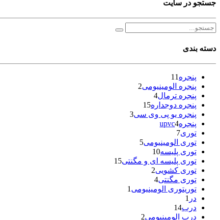
جستجو در سایت
دسته بندی
پنجره
11
پنجره الومینیومی
2
پنجره ترمال
4
پنجره دوجداره
15
پنجره یو پی وی سی
3
پنجرهupvc
4
توری
7
توری الومینیومی
5
توری پلیسه
10
توری پلیسه ای و مگنتی
15
توری کشویی
2
توری مگنتی
4
توریتوری الومینیومی
1
در
1
درب
14
درب الومینیومی
2