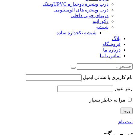
درب وپنجره دوجداره UPVCوینتک
درب وپنجره های الومینیومی
دربهای چوبی داخلی
دکوراتیو
شیشه
شیشه تکجداره ساده
بلاگ
فروشگاه
درباره ما
تماس با ما
نام کاربری یا نشانی ایمیل
رمز عبور
مرا به خاطر بسپار
ثبت نام
توری مگنتی