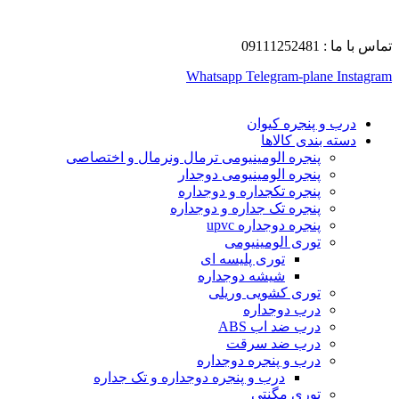
تماس با ما : 09111252481
Whatsapp
Telegram-plane
Instagram
درب و پنجره کیوان
دسته بندی کالاها
پنجره الومینیومی ترمال ونرمال و اختصاصی
پنجره الومینیومی دوجدار
پنجره تکجداره و دوجداره
پنجره تک جداره و دوجداره
پنجره دوجداره upvc
توری الومینیومی
توری پلیسه ای
شیشه دوجداره
توری کشویی وریلی
درب دوجداره
درب ضد اب ABS
درب ضد سرقت
درب و پنجره دوجداره
درب و پنجره دوجداره و تک جداره
توری مگنتی