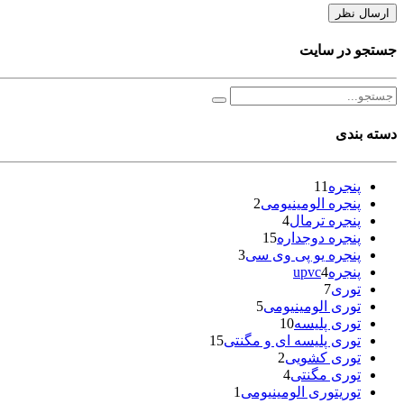
جستجو در سایت
دسته بندی
پنجره
11
پنجره الومینیومی
2
پنجره ترمال
4
پنجره دوجداره
15
پنجره یو پی وی سی
3
پنجرهupvc
4
توری
7
توری الومینیومی
5
توری پلیسه
10
توری پلیسه ای و مگنتی
15
توری کشویی
2
توری مگنتی
4
توریتوری الومینیومی
1