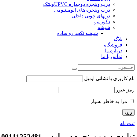
درب وپنجره دوجداره UPVCوینتک
درب وپنجره های الومینیومی
دربهای چوبی داخلی
دکوراتیو
شیشه
شیشه تکجداره ساده
بلاگ
فروشگاه
درباره ما
تماس با ما
نام کاربری یا نشانی ایمیل
رمز عبور
مرا به خاطر بسپار
ثبت نام
تولیدی درب و پنجره در رامسر 09111252481