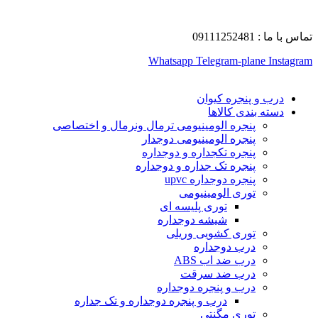
تماس با ما : 09111252481
Whatsapp
Telegram-plane
Instagram
درب و پنجره کیوان
دسته بندی کالاها
پنجره الومینیومی ترمال ونرمال و اختصاصی
پنجره الومینیومی دوجدار
پنجره تکجداره و دوجداره
پنجره تک جداره و دوجداره
پنجره دوجداره upvc
توری الومینیومی
توری پلیسه ای
شیشه دوجداره
توری کشویی وریلی
درب دوجداره
درب ضد اب ABS
درب ضد سرقت
درب و پنجره دوجداره
درب و پنجره دوجداره و تک جداره
توری مگنتی