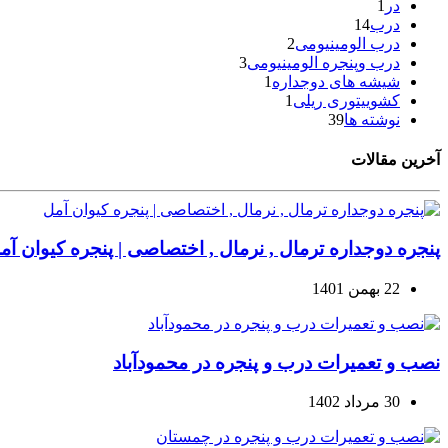
در
1
درب
14
درب الومینیومی
2
درب وپنجره الومینیومی
3
شیشه های دوجداره
1
کشوییتوری ریلی
1
نوشته ها
39
آخرین مقالات
پنجره دوجداره ترمال , نرمال , اختصاصی | پنجره کیوان آم
22 بهمن 1401
نصب و تعمیرات درب و پنجره در محمودآباد
30 مرداد 1402