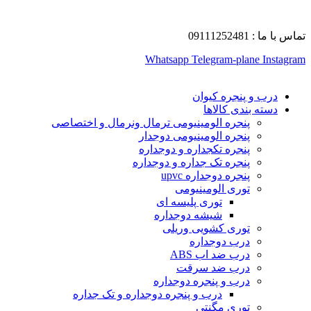
تماس با ما : 09111252481
Whatsapp
Telegram-plane
Instagram
درب و پنجره کیوان
دسته بندی کالاها
پنجره الومینیومی ترمال ونرمال و اختصاصی
پنجره الومینیومی دوجدار
پنجره تکجداره و دوجداره
پنجره تک جداره و دوجداره
پنجره دوجداره upvc
توری الومینیومی
توری پلیسه ای
شیشه دوجداره
توری کشویی وریلی
درب دوجداره
درب ضد اب ABS
درب ضد سرقت
درب و پنجره دوجداره
درب و پنجره دوجداره و تک جداره
توری مگنتی