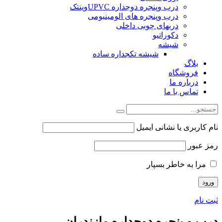
درب وپنجره دوجداره UPVCوینتک
درب وپنجره های الومینیومی
دربهای چوبی داخلی
دکوراتیو
شیشه
شیشه تکجداره ساده
بلاگ
فروشگاه
درباره ما
تماس با ما
نام کاربری یا نشانی ایمیل
رمز عبور
مرا به خاطر بسپار
ثبت نام
درب و پنجره دوجداره مازندران