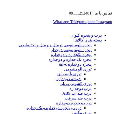
تماس با ما : 09111252481
Whatsapp
Telegram-plane
Instagram
درب و پنجره کیوان
دسته بندی کالاها
پنجره الومینیومی ترمال ونرمال و اختصاصی
پنجره الومینیومی دوجدار
پنجره تکجداره و دوجداره
پنجره تک جداره و دوجداره
پنجره دوجداره upvc
توری الومینیومی
توری پلیسه ای
شیشه دوجداره
توری کشویی وریلی
درب دوجداره
درب ضد اب ABS
درب ضد سرقت
درب و پنجره دوجداره
درب و پنجره دوجداره و تک جداره
توری مگنتی