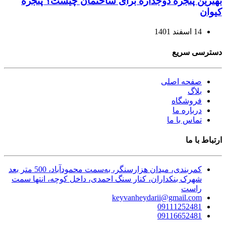
بهترین پنجره دوجداره برای ساختمان چیست؟ پنجره
کیوان
14 اسفند 1401
دسترسی سریع
صفحه اصلی
بلاگ
فروشگاه
درباره ما
تماس با ما
ارتباط با ما
کمربندی، میدان هزارسنگر، به‌سمت محمودآباد، 500 متر بعد
شهرک بنکداران، کنار سنگ احمدی، داخل کوچه، انتها سمت
راست
keyvanheydarii@gmail.com
09111252481
09116652481