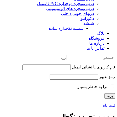
درب وپنجره دوجداره UPVCوینتک
درب وپنجره های الومینیومی
دربهای چوبی داخلی
دکوراتیو
شیشه
شیشه تکجداره ساده
بلاگ
فروشگاه
درباره ما
تماس با ما
نام کاربری یا نشانی ایمیل
رمز عبور
مرا به خاطر بسپار
ثبت نام
درب و پنجره سنگچال