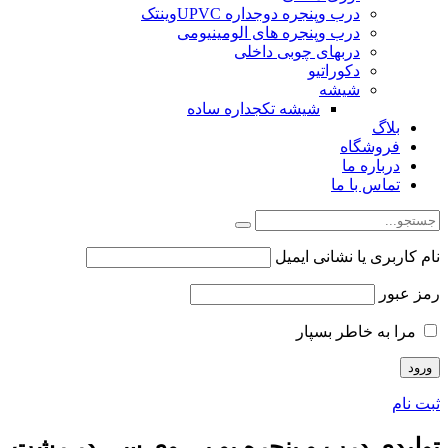
درب وپنجره دوجداره UPVCوینتک
درب وپنجره های الومینیومی
دربهای چوبی داخلی
دکوراتیو
شیشه
شیشه تکجداره ساده
بلاگ
فروشگاه
درباره ما
تماس با ما
نام کاربری یا نشانی ایمیل
رمز عبور
مرا به خاطر بسپار
ثبت نام
تولیدی درب و پنجره یو پی وی سی در رشت