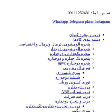
تماس با ما : 09111252481
Whatsapp
Telegram-plane
Instagram
درب و پنجره کیوان
دسته بندی کالاها
پنجره الومینیومی ترمال ونرمال و اختصاصی
پنجره الومینیومی دوجدار
پنجره تکجداره و دوجداره
پنجره تک جداره و دوجداره
پنجره دوجداره upvc
توری الومینیومی
توری پلیسه ای
شیشه دوجداره
توری کشویی وریلی
درب دوجداره
درب ضد اب ABS
درب ضد سرقت
درب و پنجره دوجداره
درب و پنجره دوجداره و تک جداره
توری مگنتی